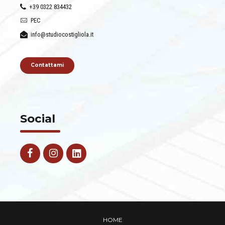
+39 0322 834432
PEC
info@studiocostigliola.it
Contattami
Social
HOME